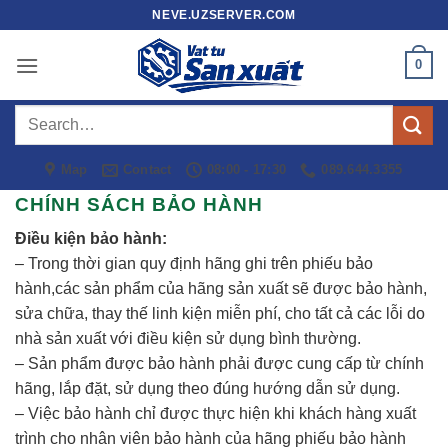
Skip
NEVE.UZSERVER.COM
to
content
0
Search
for:
Map
Contact
08:00 - 17:30
089.644.3355
CHÍNH SÁCH BẢO HÀNH
Điều kiện bảo hành:
– Trong thời gian quy định hãng ghi trên phiếu bảo
hành,các sản phẩm của hãng sản xuất sẽ được bảo hành,
sửa chữa, thay thế linh kiện miễn phí, cho tất cả các lỗi do
nhà sản xuất với điều kiện sử dụng bình thường.
– Sản phẩm được bảo hành phải được cung cấp từ chính
hãng, lắp đặt, sử dụng theo đúng hướng dẫn sử dụng.
– Việc bảo hành chỉ được thực hiện khi khách hàng xuất
trình cho nhân viên bảo hành của hãng phiếu bảo hành