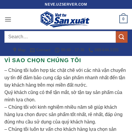
Skip
NEVE.UZSERVER.COM
to
content
0
Search
for:
Map
Contact
08:00 - 17:30
089.644.3355
VÌ SAO CHỌN CHÚNG TÔI
– Chúng tôi luôn hợp tác chặt chẽ với các nhà vận chuyển
uy tín để đảm bảo cung cấp sản phẩm nhanh nhất đến tận
tay khách hàng trên mọi miền đất nước.
Quý khách cũng có thể tận mắt, sờ tận tay sản phẩm của
mình lựa chọn.
– Chúng tôi với kinh nghiệm nhiều năm sẽ giúp khách
hàng lựa chọn được sản phẩm tốt nhất, rẻ nhất, đáp ứng
đúng nhu cầu sử dụng của quý khách hàng.
– Chúng tôi luôn tư vấn cho khách hàng lựa chọn sản