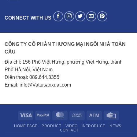
CONNECT WITH US
CÔNG TY CỔ PHẦN THƯƠNG MẠI NGÔI NHÀ TOÀN
CẦU
Địa chỉ: 156 Phố Việt Hưng, phường Việt Hưng, thành
Phố Hà Nội, Việt Nam
Điện thoại: 089.644.3355
Email: info@Vattusanxuat.com
Visa
PayPal
MasterCard
Cash
Atm
Credit
On
Card
HOME PAGE
PRODUCT
VIDEO
INTRODUCE
NEWS
Delivery
CONTACT